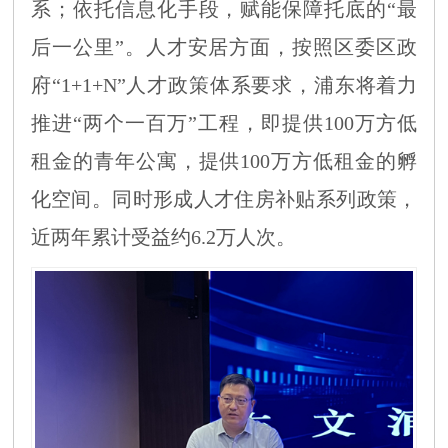
系；依托信息化手段，赋能保障托底的“最
后一公里”。人才安居方面，按照区委区政
府“
1+1+N”人才政策体系
要求，浦东将着力
推进
“两个一百万”工程，即
提供
100万方低
租金的青年公寓，
提供
100万方低租金的孵
化空间
。同时
形成人才
住房
补贴
系列
政策，
近
两年累计受益约
6.2万人次。