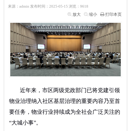
来源：admin 发布时间：2025-05-15 浏览：9618
放大
缩小
打印本页
近年来，市区两级党政部门
已
将党建引领
物业治理
纳入社区
基层治理的重要内容
乃至
首
要任务
，物业行业持续成为全社会广泛关注的
“大城小事”
。